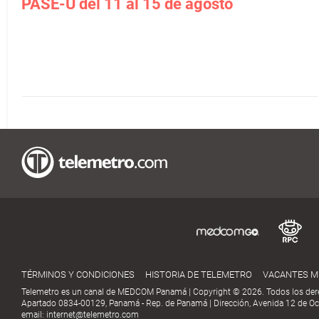
PASE-U del 11 al 15 de agosto
TÉRMINOS Y CONDICIONES
HISTORIA DE TELEMETRO
VACANTES 
Telemetro es un canal de MEDCOM Panamá | Copyright © 2026. Todos los der
Apartado 0834-00129, Panamá - Rep. de Panamá | Dirección, Avenida 12 de Oct
email:
internet@telemetro.com