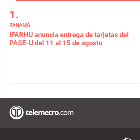
PANAMÁ
IFARHU anuncia entrega de tarjetas del
PASE-U del 11 al 15 de agosto