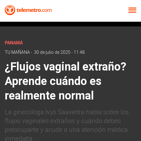
PANAMÁ
TU MAÑANA
-
30 de julio de 2025 - 11:48
¿Flujos vaginal extraño?
Aprende cuándo es
realmente normal
La ginecóloga Ivys Saavedra habla sobre los
flujos vaginales extraños y cuándo debes
preocuparte y acudir a una atención médica
inmediata.