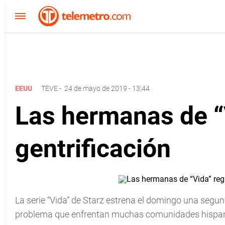
EEUU
TEVE
-
24 de mayo de 2019 - 13:44
Las hermanas de “
gentrificación
La serie “Vida” de Starz estrena el domingo una seg
problema que enfrentan muchas comunidades hispanas