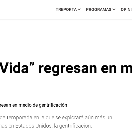
TREPORTA
PROGRAMAS
OPIN
Vida” regresan en m
unda temporada en la que se explorará aún más un
 en Estados Unidos: la gentrificación.