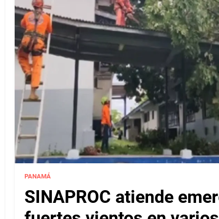
PANAMÁ
SINAPROC atiende emerg
fuertes vientos en varios