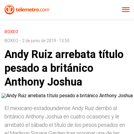
BOXEO
BOXEO
-
2 de junio de 2019 - 13:50
Andy Ruiz arrebata título
pesado a británico
Anthony Joshua
El mexicano-estadounidense Andy Ruiz derribó al
británico Anthony Joshua en cuatro ocasiones y le
arrebató el sábado el título de los pesos pesados en
el Madison Square Garden tras propinar una de las