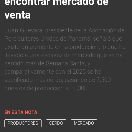
encontrar mercado de
venta
Juan Guevara, presidente de la Asociación de
Porcicultores Unidos de Panamá, señaló que
existe un aumento en la producción, lo que ha
llevado a una escasez de mercado que se ha
sentido más de Semana Santa, y
comparativamente con el 2025 se ha
sacrificado más cerdo, pasando de 7,500
puestos de producción a 10,000.
EN ESTA NOTA:
PRODUCTORES
CERDO
MERCADO