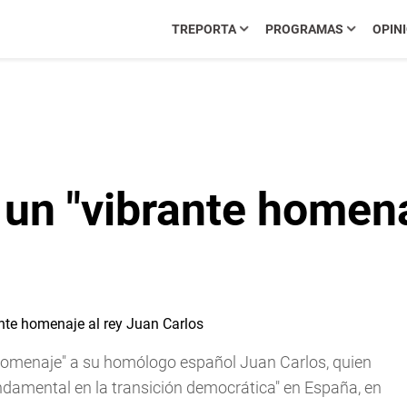
TREPORTA
PROGRAMAS
OPIN
un "vibrante homena
homenaje" a su homólogo español Juan Carlos, quien
undamental en la transición democrática" en España, en