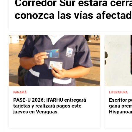
Corredor Sur estará cerr
conozca las vías afectad
PANAMÁ
LITERATURA
PASE-U 2026: IFARHU entregará
Escritor 
tarjetas y realizará pagos este
gana prem
jueves en Veraguas
Hispanoa