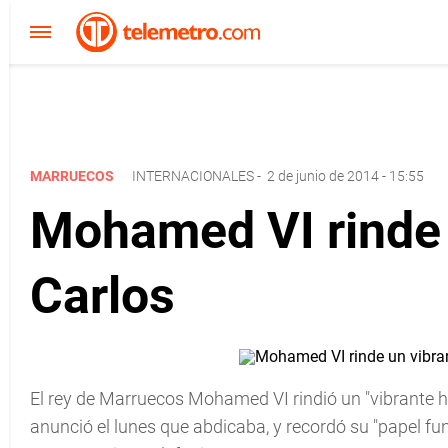
MARRUECOS
INTERNACIONALES
-
2 de junio de 2014 - 15:55
Mohamed VI rinde 
Carlos
El rey de Marruecos Mohamed VI rindió un "vibrante 
anunció el lunes que abdicaba, y recordó su "papel f