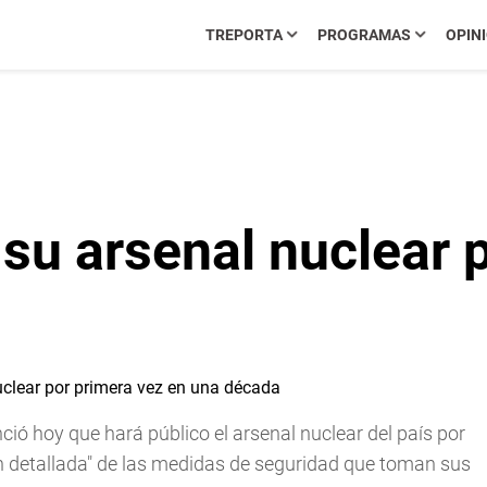
TREPORTA
PROGRAMAS
OPIN
su arsenal nuclear 
ió hoy que hará público el arsenal nuclear del país por
n detallada" de las medidas de seguridad que toman sus