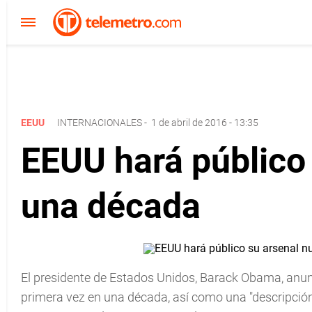
EEUU
INTERNACIONALES
-
1 de abril de 2016 - 13:35
EEUU hará público 
una década
El presidente de Estados Unidos, Barack Obama, anunc
primera vez en una década, así como una "descripció