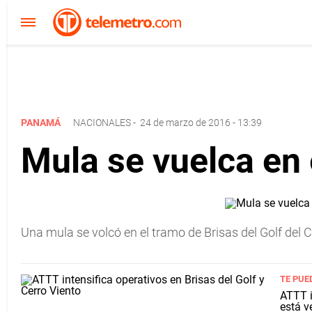
PANAMÁ
NACIONALES
-
24 de marzo de 2016 - 13:39
Mula se vuelca en 
Una mula se volcó en el tramo de Brisas del Golf del C
TE PUE
ATTT i
está v