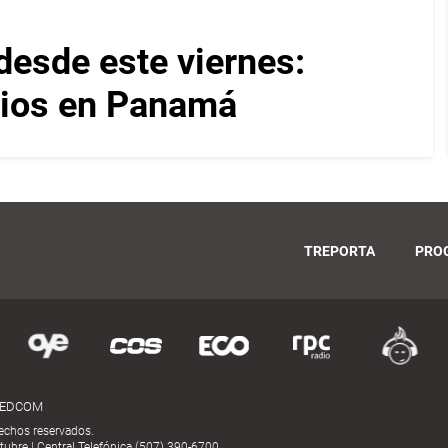
desde este viernes:
cios en Panamá
TREPORTA
PRO
MEDCOM
echos reservados.
ubre | Central Telefónica (507) 390-6700