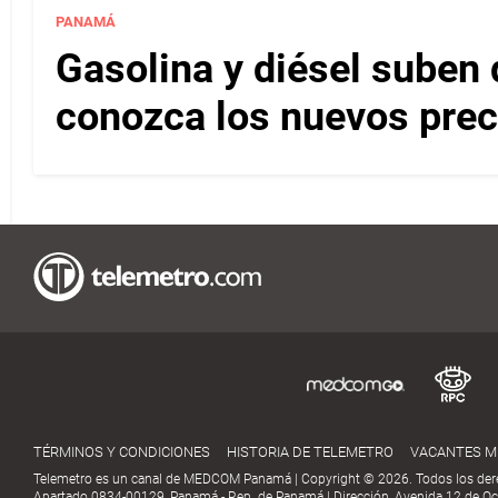
PANAMÁ
Gasolina y diésel suben 
conozca los nuevos pre
TÉRMINOS Y CONDICIONES
HISTORIA DE TELEMETRO
VACANTES 
Telemetro es un canal de MEDCOM Panamá | Copyright © 2026. Todos los der
Apartado 0834-00129, Panamá - Rep. de Panamá | Dirección, Avenida 12 de Oct