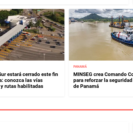
PANAMÁ
ur estará cerrado este fin
MINSEG crea Comando Co
: conozca las vías
para reforzar la seguridad
y rutas habilitadas
de Panamá