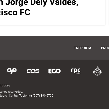
on Jorge Dely Valdés,
cisco FC
TREPORTA
PRO
MEDCOM
echos reservados.
ubre | Central Telefónica (507) 390-6700