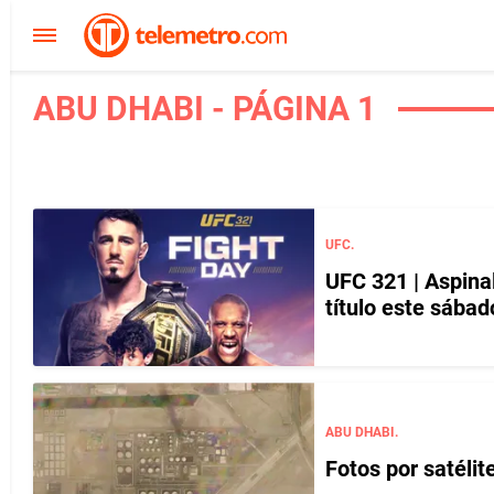
ABU DHABI - PÁGINA 1
UFC.
UFC 321 | Aspinal
título este sábad
ABU DHABI.
Fotos por satéli