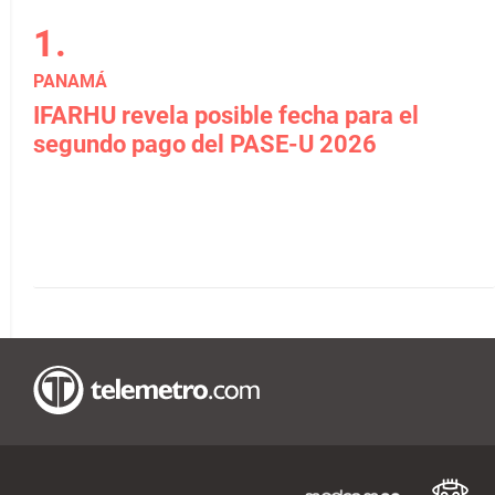
PANAMÁ
IFARHU revela posible fecha para el
segundo pago del PASE-U 2026