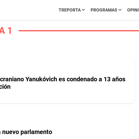
TREPORTA
PROGRAMAS
OPIN
A 1
ucraniano Yanukóvich es condenado a 13 años
ción
n nuevo parlamento