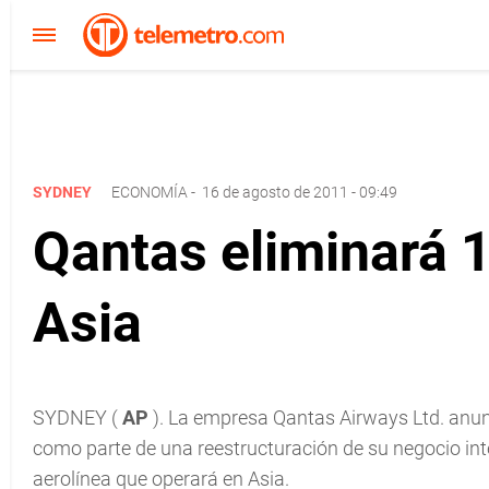
SYDNEY
ECONOMÍA
-
16 de agosto de 2011 - 09:49
Qantas eliminará 
Asia
SYDNEY (
AP
). La empresa Qantas Airways Ltd. anun
como parte de una reestructuración de su negocio int
aerolínea que operará en Asia.