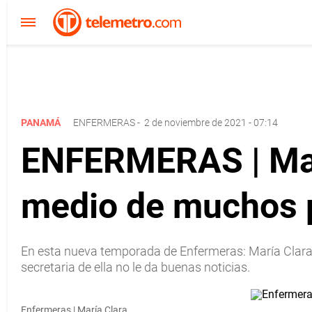
PANAMÁ
ENFERMERAS
-
2 de noviembre de 2021 - 07:14
ENFERMERAS | Marí
medio de muchos 
En esta nueva temporada de Enfermeras: María Clara se
secretaria de ella no le da buenas noticias.
Enfermeras | María Clara