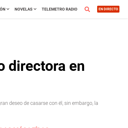
IÓN
NOVELAS
TELEMETRO RADIO
EN DIRECTO
 directora en
ran deseo de casarse con él, sin embargo, la