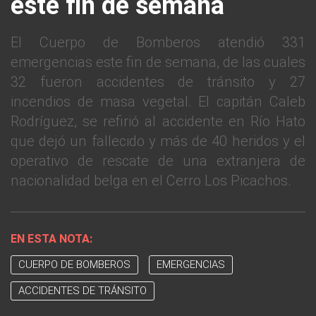
este fin de semana
El Cuerpo de Bomberos atendió 331
emergencias este fin de semana, de las cuales
32 fueron accidentes de tránsito y 27
incendios de masa vegetal. El capitán Caleb
Rodríguez, se refirió al accidente en Río Hato
que dejó un fallecido y más de 40 heridos y el
operativo de rescate de una extranjera de
nacionalidad belga en el Cerro Los Picachos.
EN ESTA NOTA:
CUERPO DE BOMBEROS
EMERGENCIAS
ACCIDENTES DE TRÁNSITO