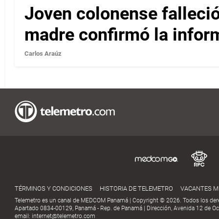
Joven colonense falleció
madre confirmó la infor
Carlos Araúz
TÉRMINOS Y CONDICIONES
HISTORIA DE TELEMETRO
VACANTES 
Telemetro es un canal de MEDCOM Panamá | Copyright © 2026. Todos los der
Apartado 0834-00129, Panamá - Rep. de Panamá | Dirección, Avenida 12 de Oct
email:
internet@telemetro.com