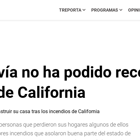
TREPORTA
PROGRAMAS
OPIN
vía no ha podido rec
de California
e personas que perdieron sus hogares algunos de ellos
es incendios que asolaron buena parte del estado de