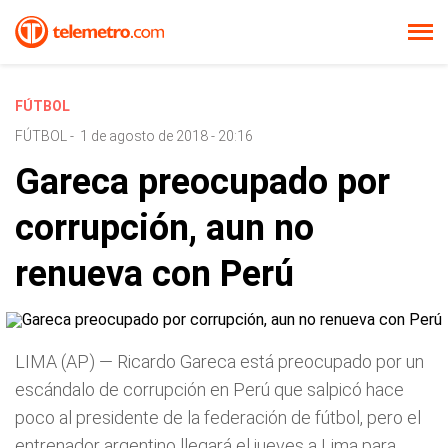
FÚTBOL
FÚTBOL
-
1 de agosto de 2018 - 20:16
Gareca preocupado por
corrupción, aun no
renueva con Perú
LIMA (AP) — Ricardo Gareca está preocupado por un
escándalo de corrupción en Perú que salpicó hace
poco al presidente de la federación de fútbol, pero el
entrenador argentino llegará el jueves a Lima para