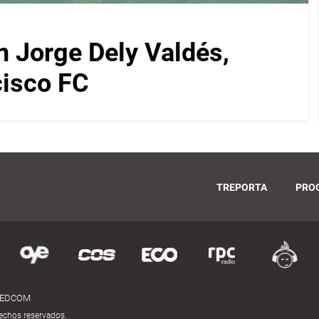
on Jorge Dely Valdés,
cisco FC
TREPORTA
PRO
MEDCOM
echos reservados.