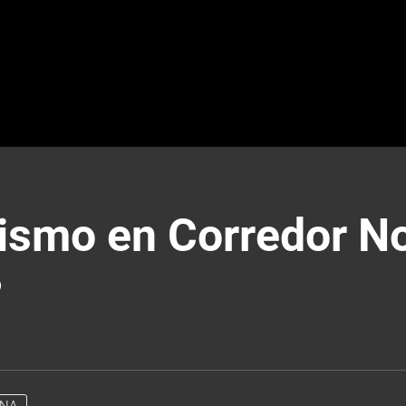
lismo en Corredor No
?