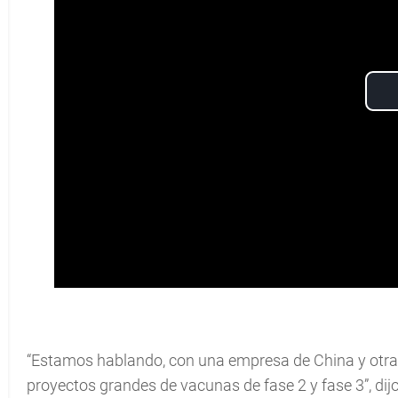
“Estamos hablando, con una empresa de China y otra 
proyectos grandes de vacunas de fase 2 y fase 3”, dij