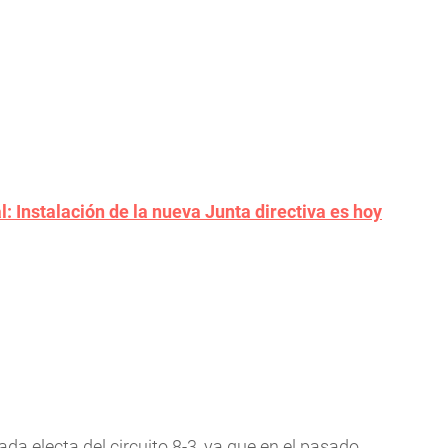
 Instalación de la nueva Junta directiva es hoy
a electa del circuito 8-3, ya que en el pasado