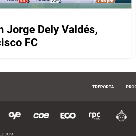
on Jorge Dely Valdés,
cisco FC
TREPORTA
PRO
MEDCOM