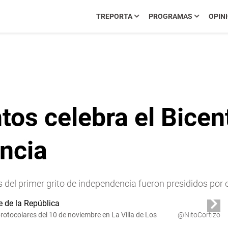
TREPORTA
PROGRAMAS
OPIN
ntos celebra el Bicen
encia
 del primer grito de independencia fueron presididos por e
protocolares del 10 de noviembre en La Villa de Los
@NitoCortizo