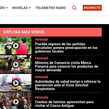
IÓN
NOVELAS
TELEMETRO RADIO
EN DIRECTO
EXPLORA MÁS VIDEOS
PANAMÁ
Posible regreso de las partidas
circuitales genera preocupación en los
gobiernos locales
PANAMÁ
Ministro de Comercio visita Merca
Panamá para conocer los productos de
mayor demanda
PANAMÁ
Autoridades de salud instan a reforzar la
prevención ante el Virus Sincitial
Respiratorio
PANAMÁ
Cientos de turistas aprovechan para
visitar el Casco Antiguo