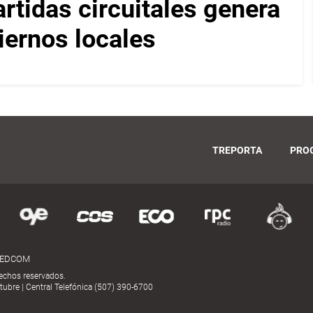
artidas circuitales genera
iernos locales
TREPORTA
PRO
MEDCOM
echos reservados.
ubre | Central Telefónica (507) 390-6700