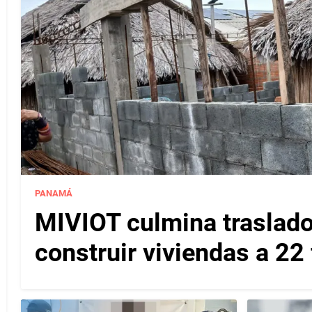
PANAMÁ
MIVIOT culmina traslado
construir viviendas a 22