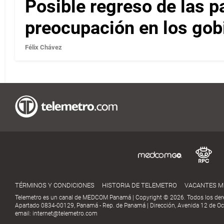
Posible regreso de las p
preocupación en los gob
Félix Chávez
TÉRMINOS Y CONDICIONES
HISTORIA DE TELEMETRO
VACANTES 
Telemetro es un canal de MEDCOM Panamá | Copyright © 2026. Todos los der
Apartado 0834-00129, Panamá - Rep. de Panamá | Dirección, Avenida 12 de Oct
email:
internet@telemetro.com