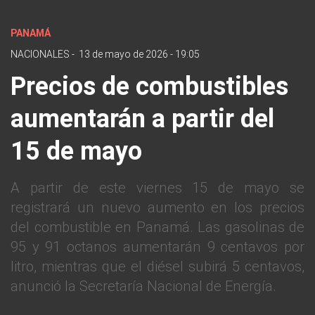
PANAMÁ
NACIONALES
-
13 de mayo de 2026 - 19:05
Precios de combustibles
aumentarán a partir del
15 de mayo
A partir de este viernes 15 de mayo se
registrará un nuevo aumento en los precios
del combustible en Panamá. Las gasolinas de
95 y 91 octanos aumentarán 9 centavos por
litro, mientras que el diésel subirá 5 centavos,
anunció la Secretaría Nacional de Energía.