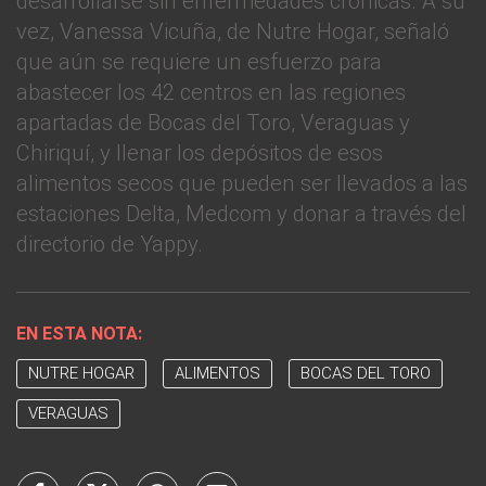
desarrollarse sin enfermedades crónicas. A su
vez, Vanessa Vicuña, de Nutre Hogar, señaló
que aún se requiere un esfuerzo para
abastecer los 42 centros en las regiones
apartadas de Bocas del Toro, Veraguas y
Chiriquí, y llenar los depósitos de esos
alimentos secos que pueden ser llevados a las
estaciones Delta, Medcom y donar a través del
directorio de Yappy.
EN ESTA NOTA:
NUTRE HOGAR
ALIMENTOS
BOCAS DEL TORO
VERAGUAS