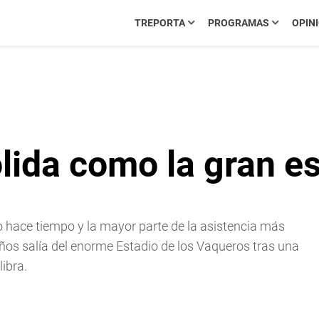
TREPORTA
PROGRAMAS
OPIN
ida como la gran es
 hace tiempo y la mayor parte de la asistencia más
ños salía del enorme Estadio de los Vaqueros tras una
libra.