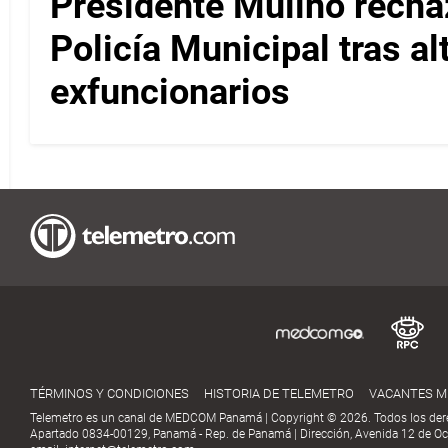
Presidente Mulino recha
Policía Municipal tras a
exfuncionarios
TÉRMINOS Y CONDICIONES
HISTORIA DE TELEMETRO
VACANTES 
Telemetro es un canal de MEDCOM Panamá | Copyright © 2026. Todos los der
Apartado 0834-00129, Panamá - Rep. de Panamá | Dirección, Avenida 12 de Oct