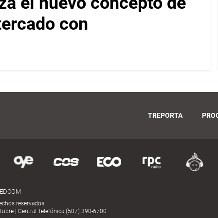
za el nuevo concepto de
ltercado con
TREPORTA
PRO
MEDCOM
echos reservados.
ubre | Central Telefónica (507) 390-6700