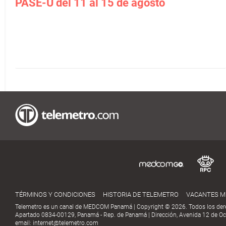
PASE-U del 11 al 15 de agosto
TÉRMINOS Y CONDICIONES
HISTORIA DE TELEMETRO
VACANTES 
Telemetro es un canal de MEDCOM Panamá | Copyright © 2026. Todos los der
Apartado 0834-00129, Panamá - Rep. de Panamá | Dirección, Avenida 12 de Oct
email:
internet@telemetro.com