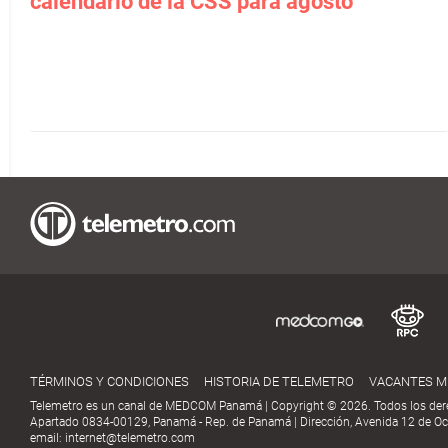
calendario de la CSS para agosto
TÉRMINOS Y CONDICIONES
HISTORIA DE TELEMETRO
VACANTES 
Telemetro es un canal de MEDCOM Panamá | Copyright © 2026. Todos los der
Apartado 0834-00129, Panamá - Rep. de Panamá | Dirección, Avenida 12 de Oct
email:
internet@telemetro.com