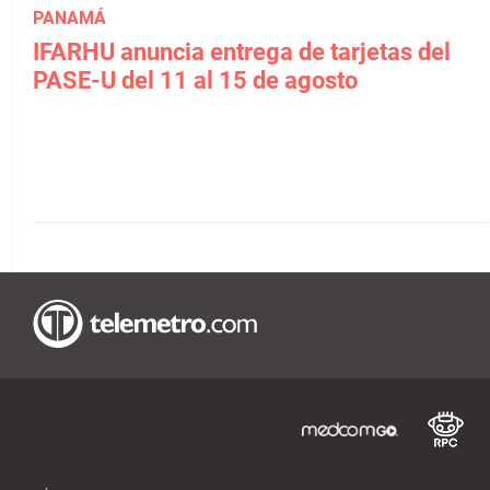
PANAMÁ
IFARHU anuncia entrega de tarjetas del
PASE-U del 11 al 15 de agosto