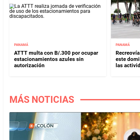
PANAMÁ
PANAMÁ
ATTT multa con B/.300 por ocupar
Recreovía 
estacionamientos azules sin
este domi
autorización
las activi
MÁS NOTICIAS