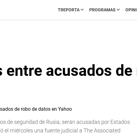
TREPORTA
PROGRAMAS
OPIN
s entre acusados de 
rpos de seguridad de Rusia, serán acusadas por Estados
 el miércoles una fuente judicial a The Associated