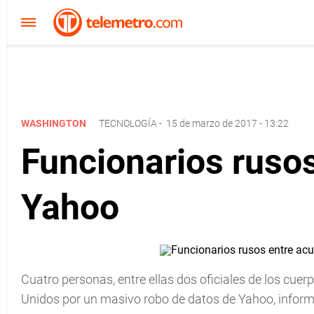
WASHINGTON
TECNOLOGÍA
-
15 de marzo de 2017 - 13:22
Funcionarios ruso
Yahoo
Cuatro personas, entre ellas dos oficiales de los cue
Unidos por un masivo robo de datos de Yahoo, informó