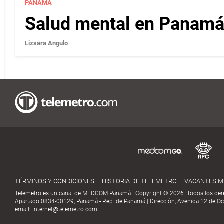
PANAMÁ
Salud mental en Panamá 
Lizsara Angulo
TÉRMINOS Y CONDICIONES
HISTORIA DE TELEMETRO
VACANTES 
Telemetro es un canal de MEDCOM Panamá | Copyright © 2026. Todos los der
Apartado 0834-00129, Panamá - Rep. de Panamá | Dirección, Avenida 12 de Oct
email:
internet@telemetro.com