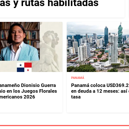
as y rutas habilitadas
PANAMÁ
panameño Dionisio Guerra
Panamá coloca USD369.2
io en los Juegos Florales
en deuda a 12 meses: así
mericanos 2026
tasa