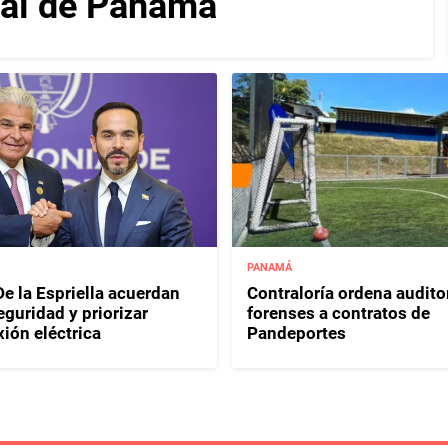
nal de Panamá
PANAMÁ
e la Espriella acuerdan
Contraloría ordena audito
eguridad y priorizar
forenses a contratos de
ión eléctrica
Pandeportes