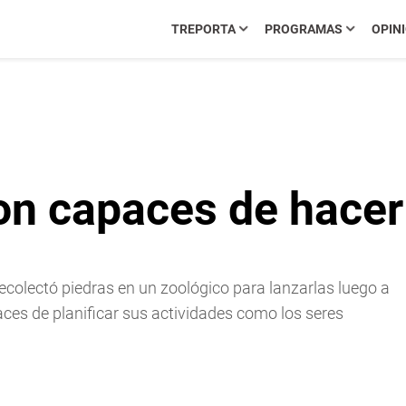
TREPORTA
PROGRAMAS
OPIN
n capaces de hacer
lectó piedras en un zoológico para lanzarlas luego a
ces de planificar sus actividades como los seres