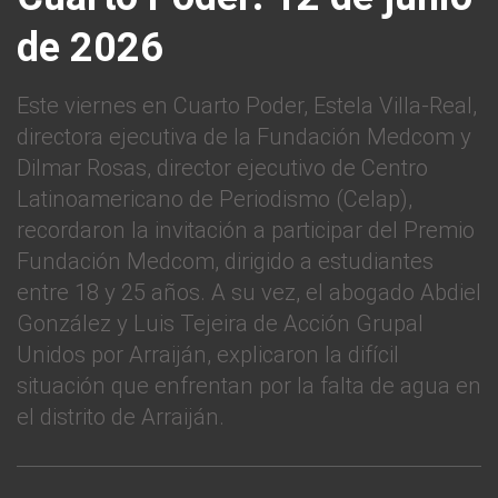
de 2026
Este viernes en Cuarto Poder, Estela Villa-Real,
directora ejecutiva de la Fundación Medcom y
Dilmar Rosas, director ejecutivo de Centro
Latinoamericano de Periodismo (Celap),
recordaron la invitación a participar del Premio
Fundación Medcom, dirigido a estudiantes
entre 18 y 25 años. A su vez, el abogado Abdiel
González y Luis Tejeira de Acción Grupal
Unidos por Arraiján, explicaron la difícil
situación que enfrentan por la falta de agua en
el distrito de Arraiján.