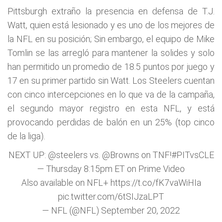
Pittsburgh extraño la presencia en defensa de T.J.
Watt, quien está lesionado y es uno de los mejores de
la NFL en su posición; Sin embargo, el equipo de Mike
Tomlin se las arregló para mantener la solides y solo
han permitido un promedio de 18.5 puntos por juego y
17 en su primer partido sin Watt. Los Steelers cuentan
con cinco intercepciones en lo que va de la campaña,
el segundo mayor registro en esta NFL, y está
provocando perdidas de balón en un 25% (top cinco
de la liga).
NEXT UP:
@steelers
vs.
@Browns
on TNF!
#PITvsCLE
— Thursday 8:15pm ET on Prime Video
Also available on NFL+
https://t.co/fK7vaWiHIa
pic.twitter.com/6tSIJzaLPT
— NFL (@NFL)
September 20, 2022