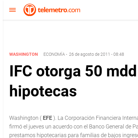
WASHINGTON
ECONOMÍA
-
26 de agosto de 2011 - 08:48
IFC otorga 50 mdd
hipotecas
Washington (
EFE
). La Corporación Financiera Intern
firmó el jueves un acuerdo con el Banco General de P
prestamos hipotecarias para familias de bajos ingres