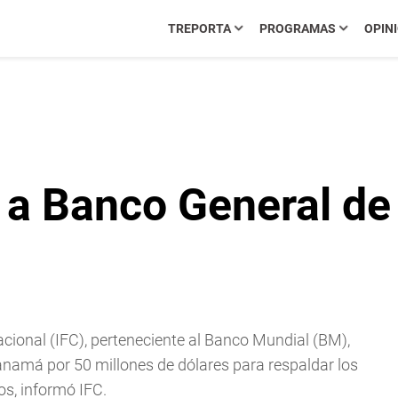
TREPORTA
PROGRAMAS
OPIN
 a Banco General d
acional (IFC), perteneciente al Banco Mundial (BM),
anamá por 50 millones de dólares para respaldar los
os, informó IFC.