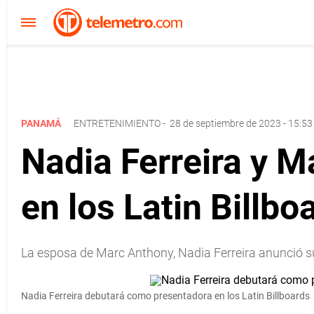
PANAMÁ
ENTRETENIMIENTO
-
28 de septiembre de 2023 - 15:53
Nadia Ferreira y 
en los Latin Billbo
La esposa de Marc Anthony, Nadia Ferreira anunció su p
Nadia Ferreira debutará como presentadora en los Latin Billboards