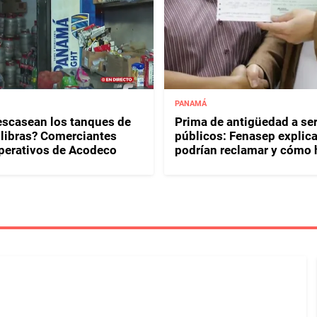
PANAMÁ
escasean los tanques de
Prima de antigüedad a se
 libras? Comerciantes
públicos: Fenasep explic
perativos de Acodeco
podrían reclamar y cómo 