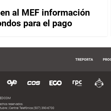
en al MEF información
ondos para el pago
TREPORTA
PRO
MEDCOM
echos reservados.
ubre | Central Telefónica (507) 390-6700