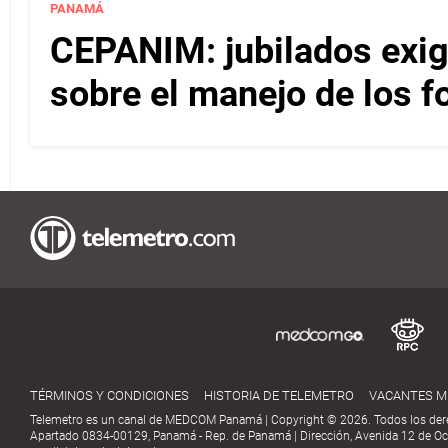
PANAMÁ
CEPANIM: jubilados exig
sobre el manejo de los f
TÉRMINOS Y CONDICIONES
HISTORIA DE TELEMETRO
VACANTES 
Telemetro es un canal de MEDCOM Panamá | Copyright © 2026. Todos los der
Apartado 0834-00129, Panamá - Rep. de Panamá | Dirección, Avenida 12 de Oct