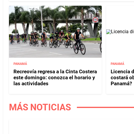
PANAMÁ
PANAMÁ
Recreovía regresa a la Cinta Costera
Licencia d
este domingo: conozca el horario y
costará o
las actividades
Panamá?
MÁS NOTICIAS