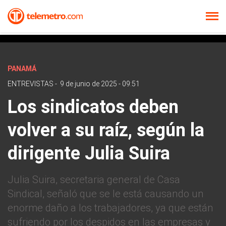
PANAMÁ
ENTREVISTAS
-
9 de junio de 2025 - 09:51
Los sindicatos deben
volver a su raíz, según la
dirigente Julia Suira
Julia Suira, secretaria general de Casa
Sindical, señaló que se le está causando un
enorme daño a los trabajadores, ya que están
sufriendo por los despidos en las empresas y