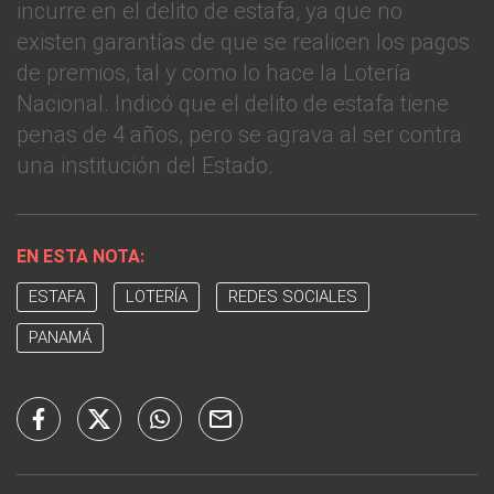
incurre en el delito de estafa, ya que no
existen garantías de que se realicen los pagos
de premios, tal y como lo hace la Lotería
Nacional. Indicó que el delito de estafa tiene
penas de 4 años, pero se agrava al ser contra
una institución del Estado.
EN ESTA NOTA:
ESTAFA
LOTERÍA
REDES SOCIALES
PANAMÁ