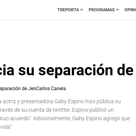
TREPORTA
PROGRAMAS
OPIN
ia su separación de
ia actriz y presentadora Gaby Espino hizo pública su
ravés de su cuenta de twtitter, Espino publicó un
tuo acuerdo". Adicionalmente, Gaby Espino agregó que
vida".