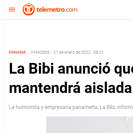
PANAMÁ
FAMOSOS
-
21 de enero de 2022 - 08:31
La Bibi anunció qu
mantendrá aislada
La humorista y empresaria panameña, La Bibi, informó