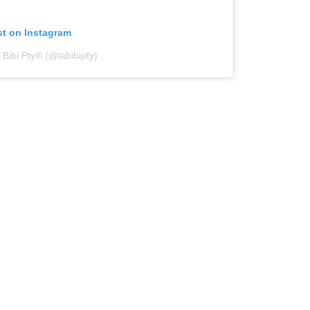
st on Instagram
 Bibi Pty® (@labibipty)