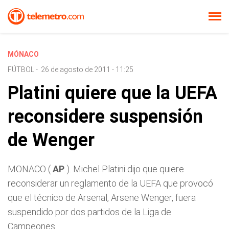
MÓNACO
FÚTBOL
-
26 de agosto de 2011 - 11:25
Platini quiere que la UEFA
reconsidere suspensión
de Wenger
MONACO (
AP
). Michel Platini dijo que quiere
reconsiderar un reglamento de la UEFA que provocó
que el técnico de Arsenal, Arsene Wenger, fuera
suspendido por dos partidos de la Liga de
Campeones.