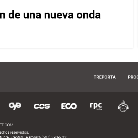
ón de una nueva onda
TREPORTA
PRO
MEDCOM
echos reservados.
ubre | Central Telefónica (507) 390-6700