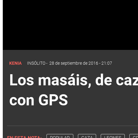
KENIA
INSÓLITO
-
28 de septiembre de 2016 - 21:07
Los masáis, de caz
con GPS