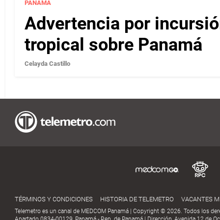
PANAMÁ
Advertencia por incursi
tropical sobre Panamá
Celayda Castillo
TÉRMINOS Y CONDICIONES
HISTORIA DE TELEMETRO
VACANTES 
Telemetro es un canal de MEDCOM Panamá | Copyright © 2026. Todos los der
Apartado 0834-00129, Panamá - Rep. de Panamá | Dirección, Avenida 12 de Oct